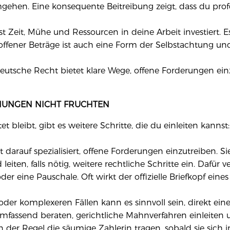
ehen. Eine konsequente Beitreibung zeigt, dass du prof
 Zeit, Mühe und Ressourcen in deine Arbeit investiert. Es
 offener Beträge ist auch eine Form der Selbstachtung u
utsche Recht bietet klare Wege, offene Forderungen einz
NUNGEN NICHT FRUCHTEN
leibt, gibt es weitere Schritte, die du einleiten kannst:
darauf spezialisiert, offene Forderungen einzutreiben. 
en, falls nötig, weitere rechtliche Schritte ein. Dafür v
er eine Pauschale. Oft wirkt der offizielle Briefkopf eines
r komplexeren Fällen kann es sinnvoll sein, direkt ein
mfassend beraten, gerichtliche Mahnverfahren einleiten u
in der Regel die säumige Zahlerin tragen, sobald sie sich 