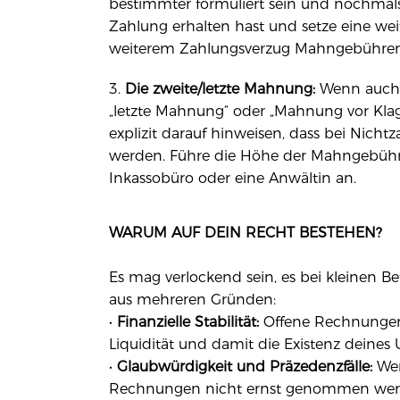
bestimmter formuliert sein und nochmals
Zahlung erhalten hast und setze eine weite
weiterem Zahlungsverzug Mahngebühren 
Die zweite/letzte Mahnung:
Wenn auch d
„letzte Mahnung“ oder „Mahnung vor Klage
explizit darauf hinweisen, dass bei Nichtza
werden. Führe die Höhe der Mahngebühre
Inkassobüro oder eine Anwältin an.
WARUM AUF DEIN RECHT BESTEHEN?
Es mag verlockend sein, es bei kleinen Be
aus mehreren Gründen:
•
Finanzielle Stabilität:
Offene Rechnungen 
Liquidität und damit die Existenz deine
•
Glaubwürdigkeit und Präzedenzfälle:
Wen
Rechnungen nicht ernst genommen werde