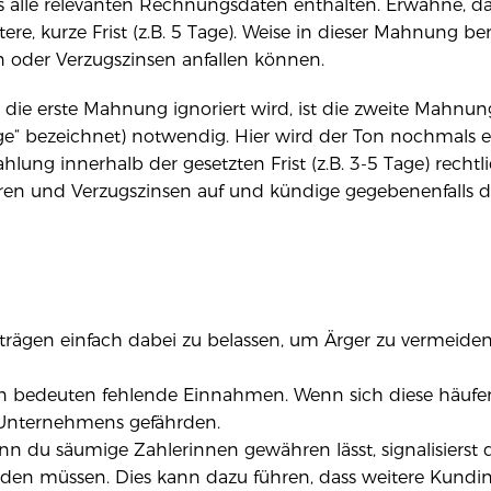
 alle relevanten Rechnungsdaten enthalten. Erwähne, da
re, kurze Frist (z.B. 5 Tage). Weise in dieser Mahnung bere
oder Verzugszinsen anfallen können.
ie erste Mahnung ignoriert wird, ist die zweite Mahnu
“ bezeichnet) notwendig. Hier wird der Ton nochmals ern
hlung innerhalb der gesetzten Frist (z.B. 3-5 Tage) rechtli
n und Verzugszinsen auf und kündige gegebenenfalls d
trägen einfach dabei zu belassen, um Ärger zu vermeiden.
bedeuten fehlende Einnahmen. Wenn sich diese häufen
s Unternehmens gefährden.
n du säumige Zahlerinnen gewähren lässt, signalisierst d
n müssen. Dies kann dazu führen, dass weitere Kundin