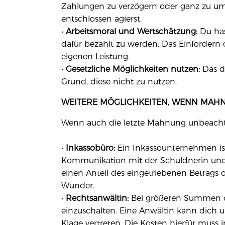
Zahlungen zu verzögern oder ganz zu umg
entschlossen agierst.
•
Arbeitsmoral und Wertschätzung:
Du hast
dafür bezahlt zu werden. Das Einfordern
eigenen Leistung.
• Gesetzliche Möglichkeiten nutzen:
Das de
Grund, diese nicht zu nutzen.
WEITERE MÖGLICHKEITEN, WENN MAH
Wenn auch die letzte Mahnung unbeachtet b
•
Inkassobüro:
Ein Inkassounternehmen ist 
Kommunikation mit der Schuldnerin und leit
einen Anteil des eingetriebenen Betrags od
Wunder.
•
Rechtsanwältin:
Bei größeren Summen ode
einzuschalten. Eine Anwältin kann dich u
Klage vertreten. Die Kosten hierfür muss 