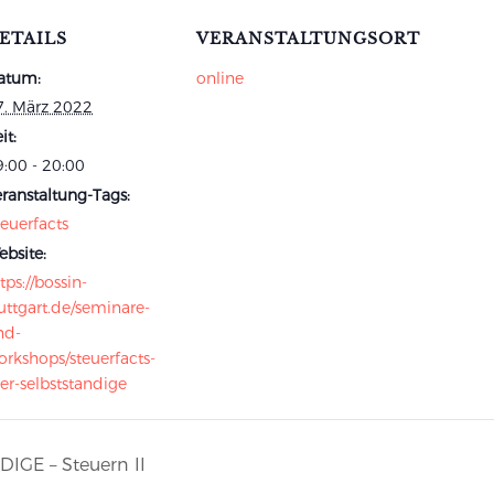
ETAILS
VERANSTALTUNGSORT
atum:
online
7. März 2022
it:
:00 - 20:00
ranstaltung-Tags:
euerfacts
bsite:
tps://bossin-
uttgart.de/seminare-
nd-
orkshops/steuerfacts-
er-selbststandige
GE – Steuern II