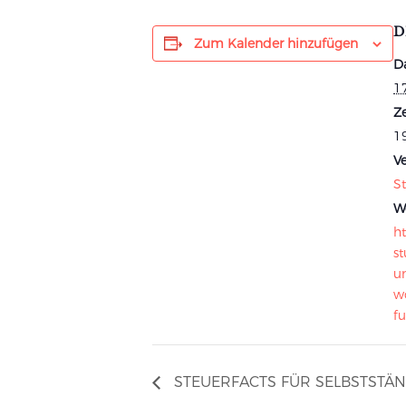
D
Zum Kalender hinzufügen
D
1
Ze
19
Ve
St
We
ht
st
u
w
fu
STEUERFACTS FÜR SELBSTSTÄNDI