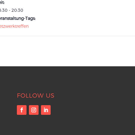
it:
:30 - 20:30
ranstaltung-Tags:
etzwerktreffen
FOLLOW US