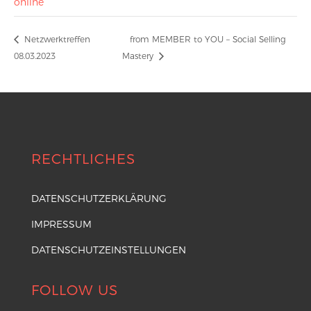
online
Netzwerktreffen
from MEMBER to YOU – Social Selling
08.03.2023
Mastery
RECHTLICHES
DATENSCHUTZERKLÄRUNG
IMPRESSUM
DATENSCHUTZEINSTELLUNGEN
FOLLOW US