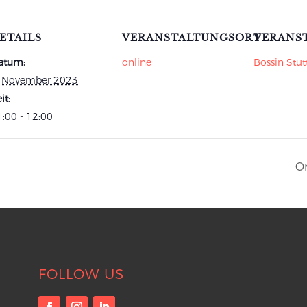
ETAILS
VERANSTALTUNGSORT
VERANS
atum:
online
Bossin Stut
. November 2023
it:
:00 - 12:00
On
FOLLOW US